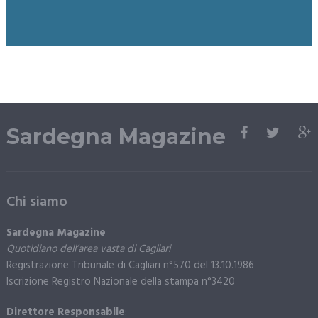
Sardegna Magazine
Chi siamo
Sardegna Magazine
Quotidiano dell’area vasta di Cagliari
Registrazione Tribunale di Cagliari n°570 del 13.10.1986
Iscrizione Registro Nazionale della stampa n°3420
Direttore Responsabile
: