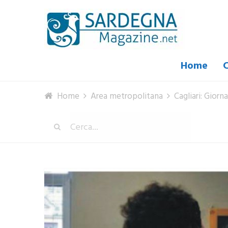
Home
C
Home
Area metropolitana
Cagliari: Gior