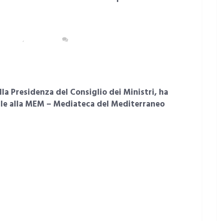
OLITANA
,
CAGLIARI
NESSUN COMMENTO
la Presidenza del Consiglio dei Ministri, ha
rile alla MEM – Mediateca del Mediterraneo