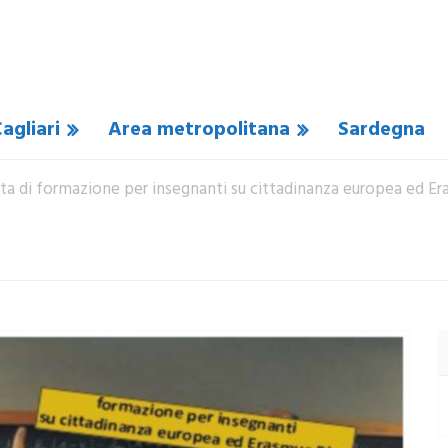
agliari
Area metropolitana
Sardegna
nata di formazione per insegnanti su cittadinanza europea ed Er