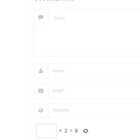
+
2
=
8