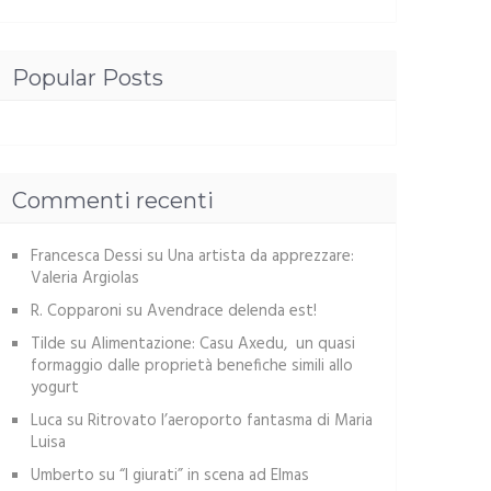
Popular Posts
Commenti recenti
Francesca Dessi
su
Una artista da apprezzare:
Valeria Argiolas
R. Copparoni
su
Avendrace delenda est!
Tilde
su
Alimentazione: Casu Axedu, un quasi
formaggio dalle proprietà benefiche simili allo
yogurt
Luca
su
Ritrovato l’aeroporto fantasma di Maria
Luisa
Umberto
su
“I giurati” in scena ad Elmas