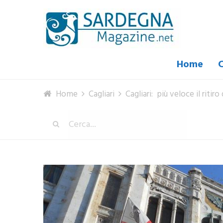
Home
C
Home
Cagliari
Cagliari: più veloce il ritir