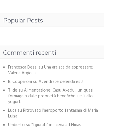
Popular Posts
Commenti recenti
Francesca Dessi
su
Una artista da apprezzare:
Valeria Argiolas
R. Copparoni
su
Avendrace delenda est!
Tilde
su
Alimentazione: Casu Axedu, un quasi
formaggio dalle proprietà benefiche simili allo
yogurt
Luca
su
Ritrovato l’aeroporto fantasma di Maria
Luisa
Umberto
su
“I giurati” in scena ad Elmas