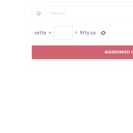
sette
×
=
fifty six