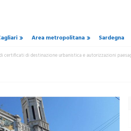
agliari
Area metropolitana
Sardegna
o di certificati di destinazione urbanistica e autorizzazioni paes