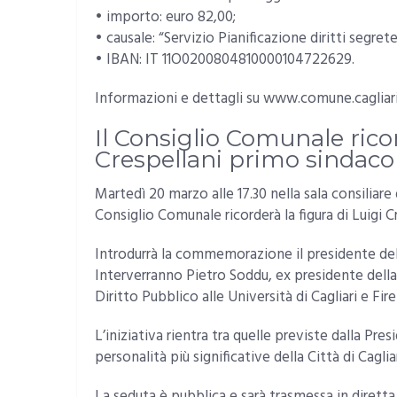
• importo: euro 82,00;
• causale: “Servizio Pianificazione diritti segret
• IBAN: IT 11O0200804810000104722629.
Informazioni e dettagli su www.comune.cagliari.
Il Consiglio Comunale ricor
Crespellani primo sindaco
Martedì 20 marzo alle 17.30 nella sala consiliare 
Consiglio Comunale ricorderà la figura di Luigi C
Introdurrà la commemorazione il presidente de
Interverranno Pietro Soddu, ex presidente dell
Diritto Pubblico alle Università di Cagliari e Fire
L’iniziativa rientra tra quelle previste dalla Pr
personalità più significative della Città di Cagliar
La seduta è pubblica e sarà trasmessa in diretta