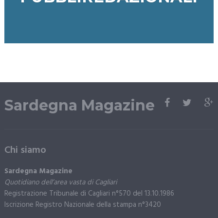
Sardegna Magazine
Chi siamo
Sardegna Magazine
Quotidiano dell’area vasta di Cagliari
Registrazione Tribunale di Cagliari n°570 del 13.10.1986
Iscrizione Registro Nazionale della stampa n°3420