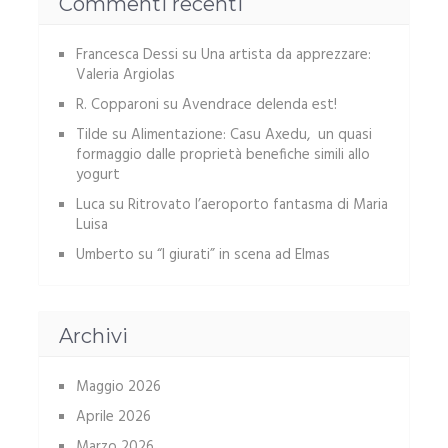
Commenti recenti
Francesca Dessi
su
Una artista da apprezzare:
Valeria Argiolas
R. Copparoni
su
Avendrace delenda est!
Tilde
su
Alimentazione: Casu Axedu, un quasi
formaggio dalle proprietà benefiche simili allo
yogurt
Luca
su
Ritrovato l’aeroporto fantasma di Maria
Luisa
Umberto
su
“I giurati” in scena ad Elmas
Archivi
Maggio 2026
Aprile 2026
Marzo 2026