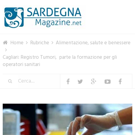
Menu
Home
Rubriche
Alimentazione, salute e benessere
Cagliari: Registro Tumori, parte la formazione per gli
operatori sanitari