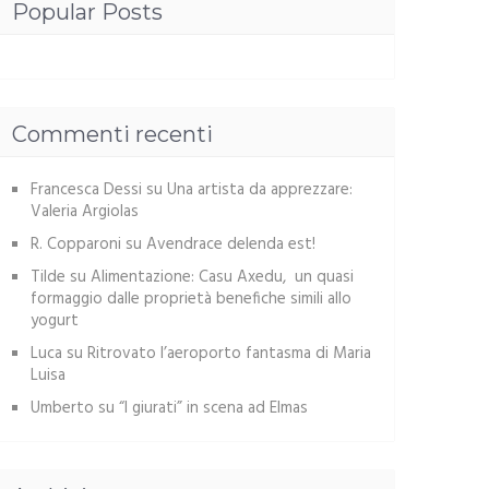
Popular Posts
Commenti recenti
Francesca Dessi
su
Una artista da apprezzare:
Valeria Argiolas
R. Copparoni
su
Avendrace delenda est!
Tilde
su
Alimentazione: Casu Axedu, un quasi
formaggio dalle proprietà benefiche simili allo
yogurt
Luca
su
Ritrovato l’aeroporto fantasma di Maria
Luisa
Umberto
su
“I giurati” in scena ad Elmas