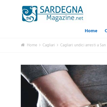
Home
C
Home
Cagliari
Cagliari: undici arresti a S