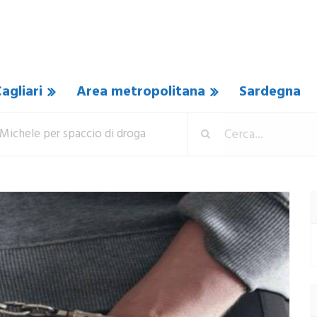
agliari
Area metropolitana
Sardegna
an Michele per spaccio di droga