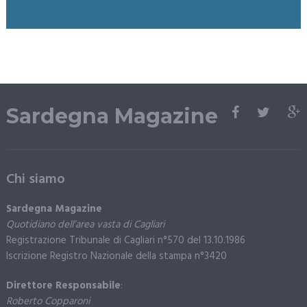
Sardegna Magazine
Chi siamo
Sardegna Magazine
Quotidiano dell’area vasta di Cagliari
Registrazione Tribunale di Cagliari n°570 del 13.10.1986
Iscrizione Registro Nazionale della stampa n°3420
Direttore Responsabile
:
Roberto Copparoni