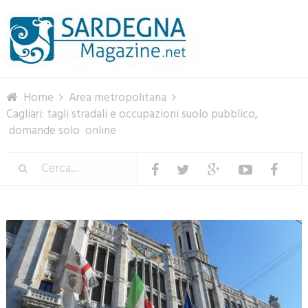
Menu
Home
Area metropolitana
Cagliari: tagli stradali e occupazioni suolo pubblico,
domande solo online