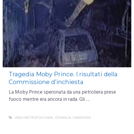
Tragedia Moby Prince. I risultati della
Commissione d’inchiesta
La Moby Prince speronata da una petroliera prese
fuoco mentre era ancora in rada. Gli …
AREA METROPOLITANA
,
CRONACA
,
SARDEGNA
MORE