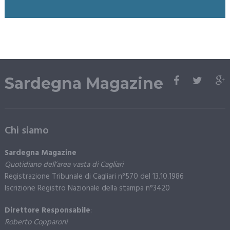
Sardegna Magazine
Chi siamo
Sardegna Magazine
Quotidiano dell’area vasta di Cagliari
Registrazione Tribunale di Cagliari n°570 del 13.10.1986
Iscrizione Registro Nazionale della stampa n°3420
Direttore Responsabile
:
Roberto Copparoni