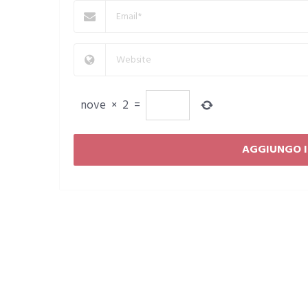
nove
×
2
=