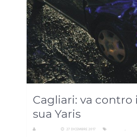
Cagliari: va contro 
sua Yaris
S. ATZENI
27 DICEMBRE 2017
CAGLIARI
,
INCID