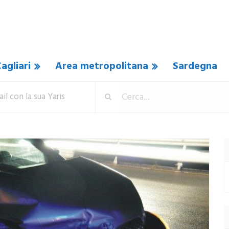
agliari
Area metropolitana
Sardegna
ail con la sua Yaris