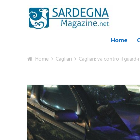
Home
C
Home
Cagliari
Cagliari: va contro il guard-r