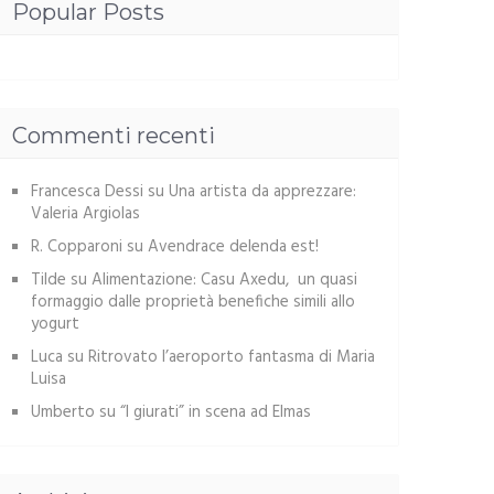
Popular Posts
Commenti recenti
Francesca Dessi
su
Una artista da apprezzare:
Valeria Argiolas
R. Copparoni
su
Avendrace delenda est!
Tilde
su
Alimentazione: Casu Axedu, un quasi
formaggio dalle proprietà benefiche simili allo
yogurt
Luca
su
Ritrovato l’aeroporto fantasma di Maria
Luisa
Umberto
su
“I giurati” in scena ad Elmas