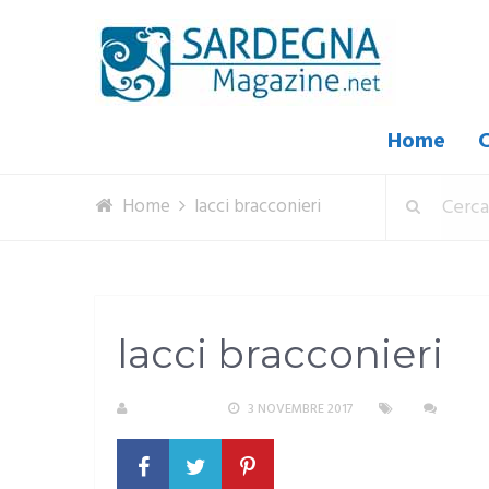
Home
C
Home
lacci bracconieri
lacci bracconieri
REDAZIONE
3 NOVEMBRE 2017
NESSU