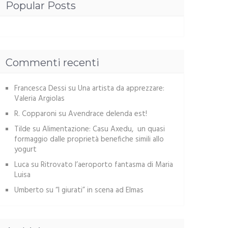
Popular Posts
Commenti recenti
Francesca Dessi
su
Una artista da apprezzare:
Valeria Argiolas
R. Copparoni
su
Avendrace delenda est!
Tilde
su
Alimentazione: Casu Axedu, un quasi
formaggio dalle proprietà benefiche simili allo
yogurt
Luca
su
Ritrovato l’aeroporto fantasma di Maria
Luisa
Umberto
su
“I giurati” in scena ad Elmas