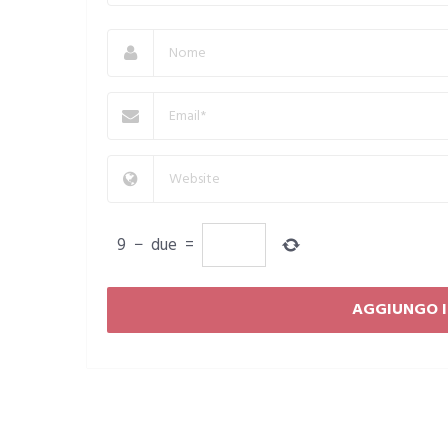
9
−
due
=