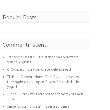
Popular Posts
Commenti recenti
Francesca Dessi
su
Una artista da apprezzare:
Valeria Argiolas
R. Copparoni
su
Avendrace delenda est!
Tilde
su
Alimentazione: Casu Axedu, un quasi
formaggio dalle proprietà benefiche simili allo
yogurt
Luca
su
Ritrovato l’aeroporto fantasma di Maria
Luisa
Umberto
su
“I giurati” in scena ad Elmas