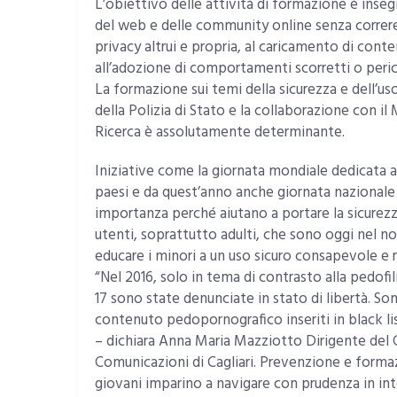
L’obiettivo delle attività di formazione è inseg
del web e delle community online senza correre r
privacy altrui e propria, al caricamento di conte
all’adozione di comportamenti scorretti o pericol
La formazione sui temi della sicurezza e dell’u
della Polizia di Stato e la collaborazione con il 
Ricerca è assolutamente determinante.
Iniziative come la giornata mondiale dedicata al
paesi e da quest’anno anche giornata nazionale
importanza perché aiutano a portare la sicurezz
utenti, soprattutto adulti, che sono oggi nel n
educare i minori a un uso sicuro consapevole e r
“Nel 2016, solo in tema di contrasto alla pedofi
17 sono state denunciate in stato di libertà. Son
contenuto pedopornografico inseriti in black list
– dichiara Anna Maria Mazziotto Dirigente del 
Comunicazioni di Cagliari. Prevenzione e formazi
giovani imparino a navigare con prudenza in inte