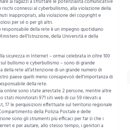
nare ai ragazzi a sfruttare le potenzialità comunicative
ischi connessi al cyberbullismo, alla violazione della
nuti inappropriati, alla violazione del copyright e
osi per sé o per gli altri.
so responsabile della rete è un impegno quotidiano
Ministero dell’Istruzione, della Università e della
la sicurezza in Internet – ormai celebrata in oltre 100
 sul bullismo e cyberbullismo – sono di grande
a della rete all’attenzione di un grande numero di
ostro paese quelli meno consapevoli dell’importanza di
esponsabile della rete.
lia online sono state arrestate 2 persone, mentre altre
o stati monitorati 971 siti web di cui 59 rilevati a
, 17 le perquisizioni effettuate sul territorio regionale
Compartimento della Polizia Postale e delle
one sono gli strumenti più efficaci per far sì che i
rnet e per aiutare, allo stesso tempo, i genitori a