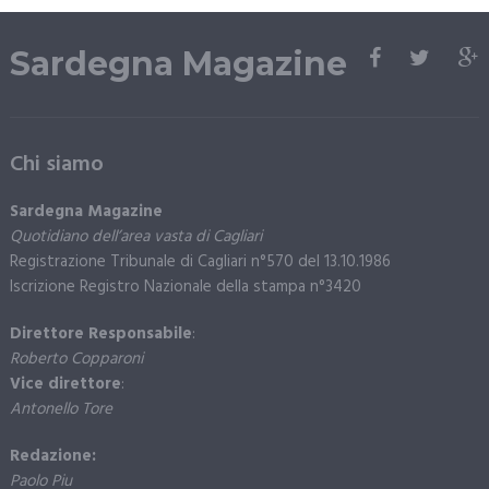
Sardegna Magazine
Chi siamo
Sardegna Magazine
Quotidiano dell’area vasta di Cagliari
Registrazione Tribunale di Cagliari n°570 del 13.10.1986
Iscrizione Registro Nazionale della stampa n°3420
Direttore Responsabile
:
Roberto Copparoni
Vice direttore
:
Antonello Tore
Redazione:
Paolo Piu