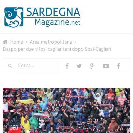
Menu
Home
Area metropolitana
Daspo per due tifosi cagliaritani dopo Spal-Cagliari