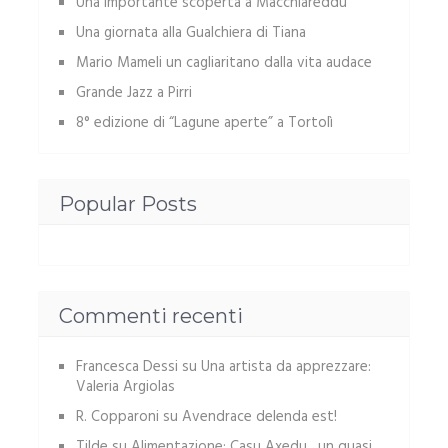
Una importante scoperta a Macchiareddu
Una giornata alla Gualchiera di Tiana
Mario Mameli un cagliaritano dalla vita audace
Grande Jazz a Pirri
8° edizione di “Lagune aperte” a Tortolì
Popular Posts
Commenti recenti
Francesca Dessi
su
Una artista da apprezzare:
Valeria Argiolas
R. Copparoni
su
Avendrace delenda est!
Tilde
su
Alimentazione: Casu Axedu, un quasi