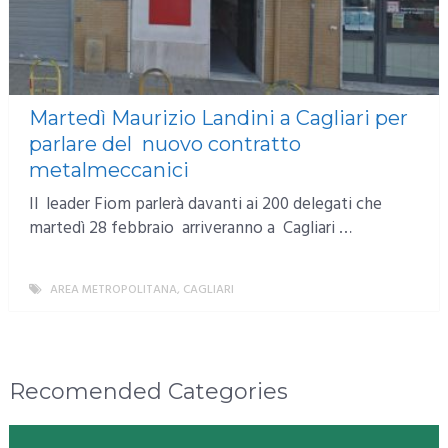
Martedì Maurizio Landini a Cagliari per
parlare del nuovo contratto
metalmeccanici
Il leader Fiom parlerà davanti ai 200 delegati che
martedì 28 febbraio arriveranno a Cagliari …
AREA METROPOLITANA
,
CAGLIARI
MORE
Recomended Categories