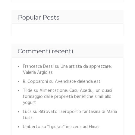
Popular Posts
Commenti recenti
Francesca Dessi
su
Una artista da apprezzare:
Valeria Argiolas
R. Copparoni
su
Avendrace delenda est!
Tilde
su
Alimentazione: Casu Axedu, un quasi
formaggio dalle proprietà benefiche simili allo
yogurt
Luca
su
Ritrovato l’aeroporto fantasma di Maria
Luisa
Umberto
su
“I giurati” in scena ad Elmas