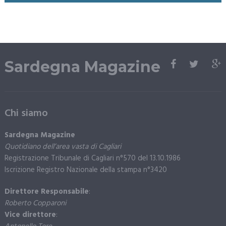
Sardegna Magazine
Chi siamo
Sardegna Magazine
Quotidiano dell’area vasta di Cagliari
Registrazione Tribunale di Cagliari n°570 del 13.10.1986
Iscrizione Registro Nazionale della stampa n°3420
Direttore Responsabile
:
Roberto Copparoni
Vice direttore
: