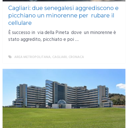
Cagliari: due senegalesi aggrediscono e
picchiano un minorenne per rubare il
cellulare
È successo in via della Pineta dove un minorenne è
stato aggredito, picchiato e poi …
AREA METROPOLITANA
,
CAGLIARI
,
CRONACA
MORE