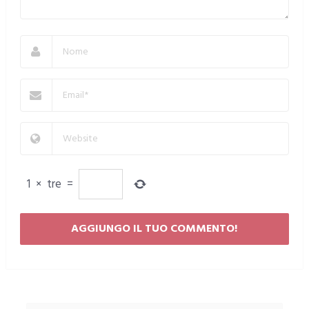
1
×
tre
=