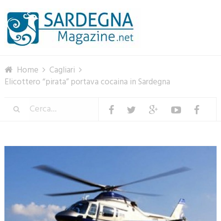
Menu
Home
Cagliari
Elicottero “pirata” portava cocaina in Sardegna