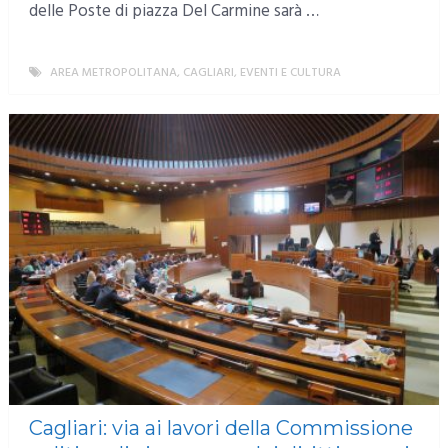
delle Poste di piazza Del Carmine sarà …
AREA METROPOLITANA
,
CAGLIARI
,
EVENTI E CULTURA
MORE
Cagliari: via ai lavori della Commissione