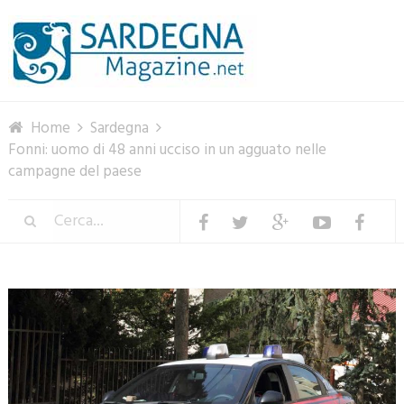
Menu
Home
Sardegna
Fonni: uomo di 48 anni ucciso in un agguato nelle
campagne del paese