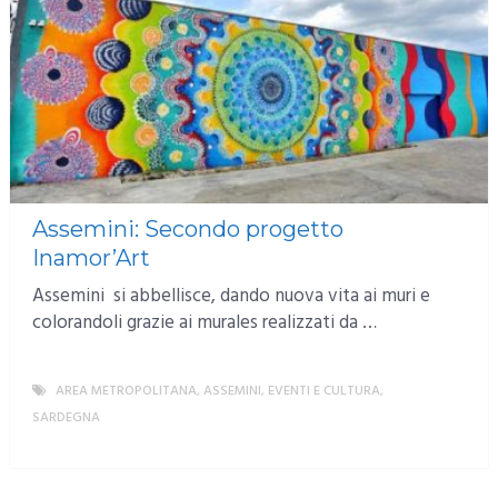
Assemini: Secondo progetto
Inamor’Art
Assemini si abbellisce, dando nuova vita ai muri e
colorandoli grazie ai murales realizzati da …
AREA METROPOLITANA
,
ASSEMINI
,
EVENTI E CULTURA
,
SARDEGNA
MORE