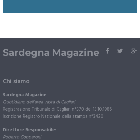
Sardegna Magazine
Chi siamo
Sardegna Magazine
Quotidiano dell’area vasta di Cagliari
Registrazione Tribunale di Cagliari n°570 del 13.10.1986
Iscrizione Registro Nazionale della stampa n°3420
Direttore Responsabile
:
Roberto Copparoni