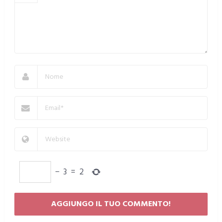
−
3
=
2