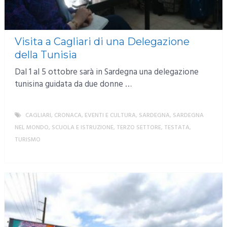
Visita a Cagliari di una Delegazione
della Tunisia
Dal 1 al 5 ottobre sarà in Sardegna una delegazione
tunisina guidata da due donne …
CAGLIARI
,
CRONACA
,
EVENTI E CULTURA
,
SARDEGNA
,
SARDEGNA
NEL MONDO
,
SCUOLA E ISTRUZIONE
,
TERZO SETTORE
,
TESTATA
,
TURISMO
MORE