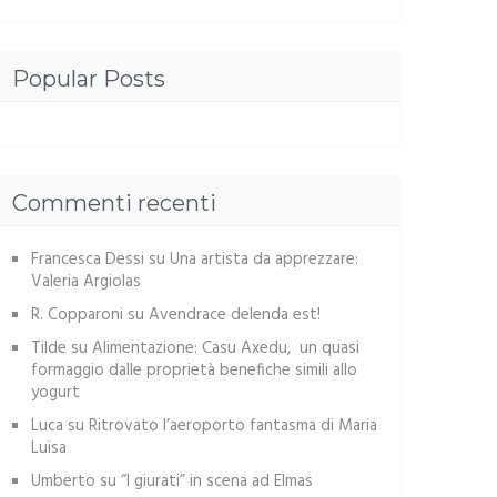
Popular Posts
Commenti recenti
Francesca Dessi
su
Una artista da apprezzare:
Valeria Argiolas
R. Copparoni
su
Avendrace delenda est!
Tilde
su
Alimentazione: Casu Axedu, un quasi
formaggio dalle proprietà benefiche simili allo
yogurt
Luca
su
Ritrovato l’aeroporto fantasma di Maria
Luisa
Umberto
su
“I giurati” in scena ad Elmas