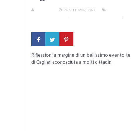
R. MANCA
26 SETTEMBRE 2022
AREA METROP
SARDEGNA NEL MONDO
,
SCIENZA, CULTURA, ISTRUZIONE
,
STO
COMMENTO
Riflessioni a margine di un bellissimo evento te
di Cagliari sconosciuta a molti cittadini