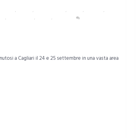
OLITANA
,
CAGLIARI
,
EVENTI E CULTURA
,
POLITICA
,
SARDEGNA
,
RIA
,
TERZO SETTORE
,
TESTATA
,
TURISMO
NESSUN
nutosi a Cagliari il 24 e 25 settembre in una vasta area