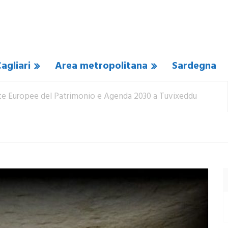
agliari
Area metropolitana
Sardegna
te Europee del Patrimonio e Agenda 2030 a Tuvixeddu