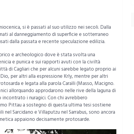
ocenica, si è passati al suo utilizzo nei secoli. Dalla
ermati al danneggiamento di superficie e sotterraneo
sati dalla passata e recente speculazione edilizia.
torico e archeologico dove è stata svolta una
nicia e punica e sui rapporti avuti con la civiltà
ttà di Cagliari che per alcuni sarebbe legato proprio ai
io, per altri alla espressione Krly, mentre per altri
rotosarda e legata alla parola Caraìli (Masso, Macigno.
enici allorquando approdarono nelle rive della laguna di
ro incontrato i nuragici. Con chi avrebbero
imo Pittau a sostegno di questa ultima tesi sostiene
li nel Sarcidano e Villaputzu nel Sarrabus, sono ancora
fonetica appaiono decisamente protosarde.