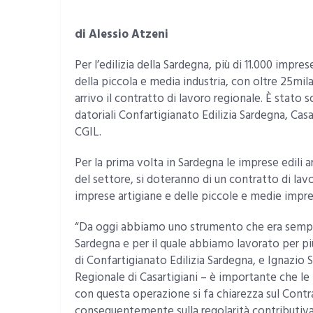
di Alessio Atzeni
Per l’edilizia della Sardegna, più di 11.000 impres
della piccola e media industria, con oltre 25mil
arrivo il contratto di lavoro regionale. È stato 
datoriali Confartigianato Edilizia Sardegna, Casa
CGIL.
Per la prima volta in Sardegna le imprese edili 
del settore, si doteranno di un contratto di lavo
imprese artigiane e delle piccole e medie impres
“Da oggi abbiamo uno strumento che era sempr
Sardegna e per il quale abbiamo lavorato per p
di Confartigianato Edilizia Sardegna, e Ignazio S
Regionale di Casartigiani – è importante che l
con questa operazione si fa chiarezza sul Contr
conseguentemente sulla regolarità contributiva