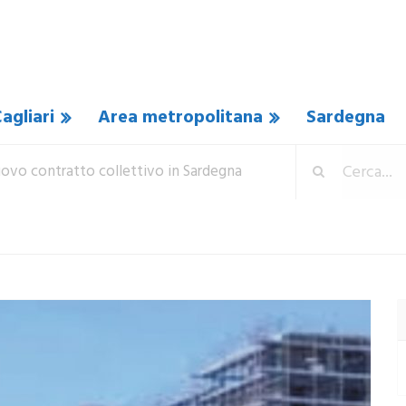
agliari
Area metropolitana
Sardegna
nuovo contratto collettivo in Sardegna