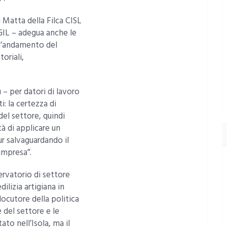
 Matta della Filca CISL
CGIL – adegua anche le
all’andamento del
oriali,
 – per datori di lavoro
: la certezza di
del settore, quindi
tà di applicare un
ur salvaguardando il
’impresa”.
ervatorio di settore
ilizia artigiana in
ocutore della politica
e del settore e le
to nell’Isola, ma il