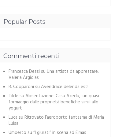
Popular Posts
Commenti recenti
Francesca Dessi
su
Una artista da apprezzare:
Valeria Argiolas
R. Copparoni
su
Avendrace delenda est!
Tilde
su
Alimentazione: Casu Axedu, un quasi
formaggio dalle proprietà benefiche simili allo
yogurt
Luca
su
Ritrovato l’aeroporto fantasma di Maria
Luisa
Umberto
su
“I giurati” in scena ad Elmas