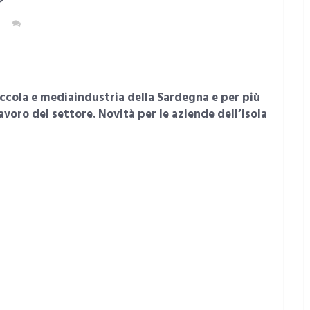
NESSUN COMMENTO
iccola e media
industria della Sardegna e per più
lavoro del settore. Novità per le aziende dell’isola