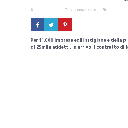
LA REDAZIONE
17 FEBBRAIO 2017
SARDEGNA
Per 11.000 imprese edili artigiane e della p
di 25mila addetti, in arrivo il contratto di 