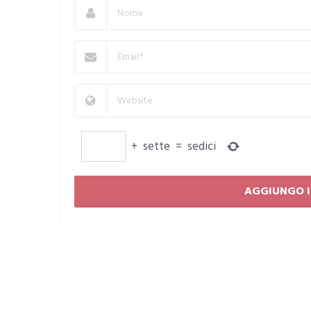
+
sette
=
sedici