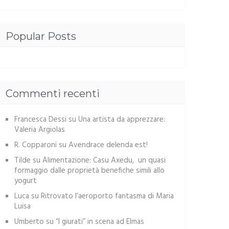
Popular Posts
Commenti recenti
Francesca Dessi
su
Una artista da apprezzare:
Valeria Argiolas
R. Copparoni
su
Avendrace delenda est!
Tilde
su
Alimentazione: Casu Axedu, un quasi
formaggio dalle proprietà benefiche simili allo
yogurt
Luca
su
Ritrovato l’aeroporto fantasma di Maria
Luisa
Umberto
su
“I giurati” in scena ad Elmas