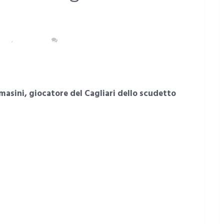
TANA
,
CAGLIARI
NESSUN COMMENTO
asini, giocatore del Cagliari dello scudetto