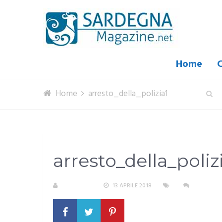
Home
C
Home
arresto_della_polizia1
arresto_della_poliz
REDAZIONE
13 APRILE 2018
NESSUN 