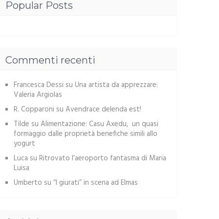
Popular Posts
Commenti recenti
Francesca Dessi
su
Una artista da apprezzare:
Valeria Argiolas
R. Copparoni
su
Avendrace delenda est!
Tilde
su
Alimentazione: Casu Axedu, un quasi
formaggio dalle proprietà benefiche simili allo
yogurt
Luca
su
Ritrovato l’aeroporto fantasma di Maria
Luisa
Umberto
su
“I giurati” in scena ad Elmas