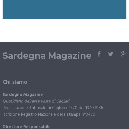
Sardegna Magazine
Chi siamo
Sardegna Magazine
Quotidiano dell’area vasta di Cagliari
Registrazione Tribunale di Cagliari n°570 del 13.10.1986
Iscrizione Registro Nazionale della stampa n°3420
Direttore Responsabile
: