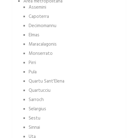
Area metropolitana
Assemini
Capoterra
Decimomannu
Elmas
Maracalagonis
Monserrato
Pirri
Pula
Quartu Sant'Elena
Quartucciu
Sarroch
Selargius
Sestu
Sinnai
Uta