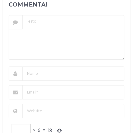
COMMENTA!
×
6
=
18