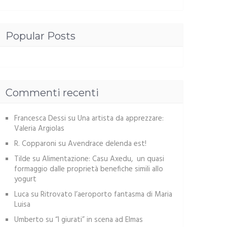
Popular Posts
Commenti recenti
Francesca Dessi
su
Una artista da apprezzare:
Valeria Argiolas
R. Copparoni
su
Avendrace delenda est!
Tilde
su
Alimentazione: Casu Axedu, un quasi
formaggio dalle proprietà benefiche simili allo
yogurt
Luca
su
Ritrovato l’aeroporto fantasma di Maria
Luisa
Umberto
su
“I giurati” in scena ad Elmas