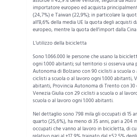
assorbe il 42,9% delle vendite, seguita da Austri
importatore europeo ed acquista principalment
(24,7%) e Taiwan (22,9%); in particolare la quot
all’8,6% della media UE la quota degli acquisti
europeo, mentre la quota dell’import dalla Cina 
L’utilizzo della bicicletta
Sono 1.066.000 le persone che usano la bicicletta
ogni 1.000 abitanti; sul territorio si osserva una
Autonoma di Bolzano con 90 ciclisti a scuola o 
ciclisti a scuola o al lavoro ogni 1.000 abitanti, 
abitanti, Provincia Autonoma di Trento con 30 cic
Venezia Giulia con 29 ciclisti a scuola o al lavor
scuola o al lavoro ogni 1.000 abitanti.
Nel dettaglio sono 798 mila gli occupati di 15 a
quarto (25,6%), ha meno di 35 anni, pari a 204 mi
occupati che vanno al lavoro in bicicletta, di c
relativo pari al +17,9% trainato dal +52,5% degl