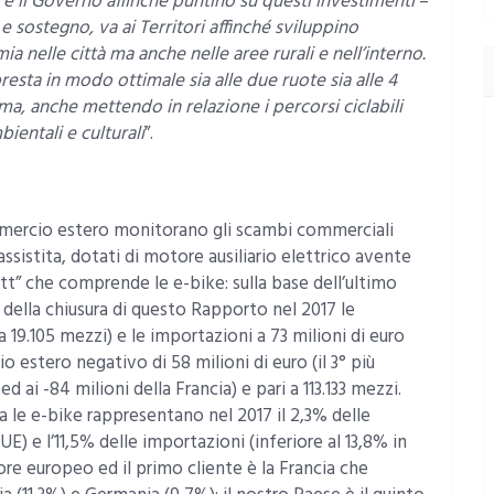
e il Governo affinché puntino su questi investimenti
–
 e sostegno, va ai Territori affinché sviluppino
nelle città ma anche nelle aree rurali e nell’interno.
esta in modo ottimale sia alle due ruote sia alle 4
ma, anche mettendo in relazione i percorsi ciclabili
bientali e culturali
”.
ommercio estero monitorano gli scambi commerciali
a assistita, dotati di motore ausiliario elettrico avente
” che comprende le e-bike: sulla base dell’ultimo
ella chiusura di questo Rapporto nel 2017 le
a 19.105 mezzi) e le importazioni a 73 milioni di euro
 estero negativo di 58 milioni di euro (il 3° più
 ai -84 milioni della Francia) e pari a 113.133 mezzi.
a le e-bike rappresentano nel 2017 il 2,3% delle
UE) e l’11,5% delle importazioni (inferiore al 13,8% in
ore europeo ed il primo cliente è la Francia che