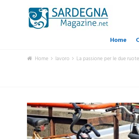
Home
C
Home
lavoro
La passione per le due ruote