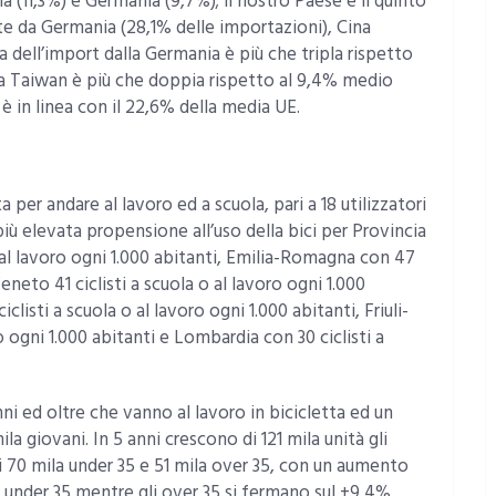
a (11,3%) e Germania (9,7%); il nostro Paese è il quinto
e da Germania (28,1% delle importazioni), Cina
a dell’import dalla Germania è più che tripla rispetto
 da Taiwan è più che doppia rispetto al 9,4% medio
è in linea con il 22,6% della media UE.
 per andare al lavoro ed a scuola, pari a 18 utilizzatori
 più elevata propensione all’uso della bici per Provincia
al lavoro ogni 1.000 abitanti, Emilia-Romagna con 47
Veneto 41 ciclisti a scuola o al lavoro ogni 1.000
listi a scuola o al lavoro ogni 1.000 abitanti, Friuli-
o ogni 1.000 abitanti e Lombardia con 30 ciclisti a
nni ed oltre che vanno al lavoro in bicicletta ed un
la giovani. In 5 anni crescono di 121 mila unità gli
ui 70 mila under 35 e 51 mila over 35, con un aumento
i under 35 mentre gli over 35 si fermano sul +9,4%.