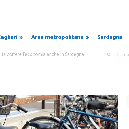
agliari
Area metropolitana
Sardegna
 fa correre l’economia anche in Sardegna.