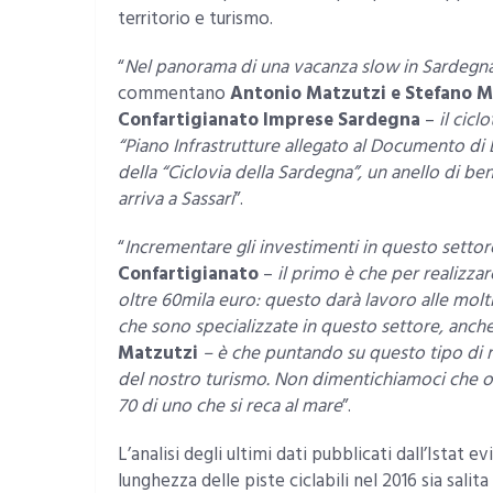
territorio e turismo.
“
Nel panorama di una vacanza slow in Sardegna, 
commentano
Antonio Matzutzi e Stefano Ma
Confartigianato Imprese Sardegna
–
il cicl
“Piano Infrastrutture allegato al Documento di 
della “Ciclovia della Sardegna”, un anello di be
arriva a Sassari
”.
“
Incrementare gli investimenti in questo setto
Confartigianato
–
il primo è che per realizza
oltre 60mila euro: questo darà lavoro alle molt
che sono specializzate in questo settore, anch
Matzutzi
– è che puntando su questo tipo di 
del nostro turismo. Non dimentichiamoci che ogn
70 di uno che si reca al mare
”.
L’analisi degli ultimi dati pubblicati dall’Istat 
lunghezza delle piste ciclabili nel 2016 sia sali