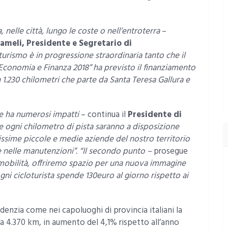
nelle città, lungo le coste o nell’entroterra
–
meli, Presidente e Segretario di
oturismo è in progressione straordinaria tanto che il
Economia e Finanza 2018” ha previsto il finanziamento
n 1.230 chilometri che parte da Santa Teresa Gallura e
re ha numerosi impatti
– continua il
Presidente di
re ogni chilometro di pista saranno a disposizione
issime piccole e medie aziende del nostro territorio
e nelle manutenzioni”. “Il secondo punto –
prosegue
mobilità, offriremo spazio per una nuova immagine
i cicloturista spende 130euro al giorno rispetto ai
evidenzia come nei capoluoghi di provincia italiani la
ta a 4.370 km, in aumento del 4,1% rispetto all’anno