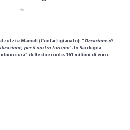
ARDEGNA
NESSUN COMMENTO
atzutzi e Mameli (Confartigianato): “
Occasione di
ificazione, per il nostro turismo
”. In Sardegna
dono cura” delle due ruote. 161 milioni di euro