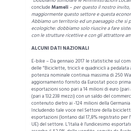
“
Dobbiamo stimolare le Amministrazioni Locali 
conclude
Mameli
–
per questo il nostro invito,
maggiormente questo settore e questa economia 
Abbiamo un territorio ed un paesaggio che si pr
ecologiche: dobbiamo solo riuscire a fare siste
con le strutture ricettive e con gli attrattore am
ALCUNI DATI NAZIONALI
E-bike – Da gennaio 2017 le statistiche sul c
delle “Biciclette, tricicli e quadricicli a pedalat
potenza nominale continua massima di 250 Watt
aggiornamento fornito da Eurostat poco prima d
esportazioni sono pari a 14 milioni di euro (pari 
(pari a 132.238 mezzi) con un saldo del commercio
contenuto dietro ai -124 milioni della Germania ed
Includendo tale voce nel Settore della biciclett
esportazioni (lontano dal 17,8% registrato per l’
UE) del settore. L’Italia è l’undicesimo esportat