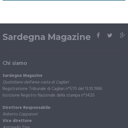
Sardegna Magazine
Chi siamo
Sardegna Magazine
Quotidiano dell’area vasta di Cagliari
Registrazione Tribunale di Cagliari n°570 del 13.10.1986
Iscrizione Registro Nazionale della stampa n°3420
Direttore Responsabile
:
Roberto Copparoni
Vice direttore
:
Antonello Tore