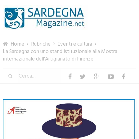
Menu
Home
Rubriche
Eventi e cultura
La Sardegna con uno stand istituzionale alla Mostra
internazionale dell’Artigianato di Firenze