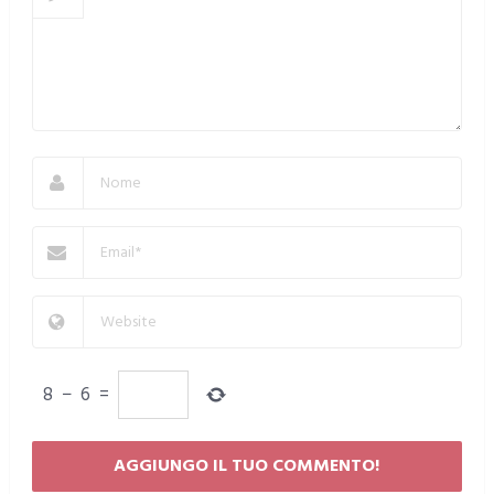
8
−
6
=