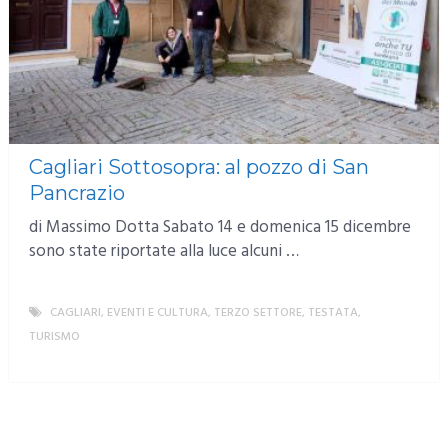
Cagliari Sottosopra: al pozzo di San
Pancrazio
di Massimo Dotta Sabato 14 e domenica 15 dicembre
sono state riportate alla luce alcuni …
CAGLIARI
,
EVENTI E CULTURA
,
TERZO SETTORE
,
TESTATA
,
TURISMO
MORE