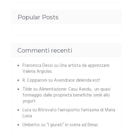
Popular Posts
Commenti recenti
Francesca Dessi
su
Una artista da apprezzare:
Valeria Argiolas
R. Copparoni
su
Avendrace delenda est!
Tilde
su
Alimentazione: Casu Axedu, un quasi
formaggio dalle proprietà benefiche simili allo
yogurt
Luca
su
Ritrovato l’aeroporto fantasma di Maria
Luisa
Umberto
su
“I giurati” in scena ad Elmas