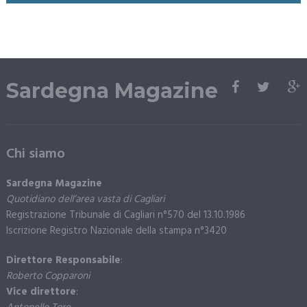
Sardegna Magazine
Chi siamo
Sardegna Magazine
Quotidiano dell’area vasta di Cagliari
Registrazione Tribunale di Cagliari n°570 del 13.10.1986
Iscrizione Registro Nazionale della stampa n°3420
Direttore Responsabile
:
Roberto Copparoni
Vice direttore
: