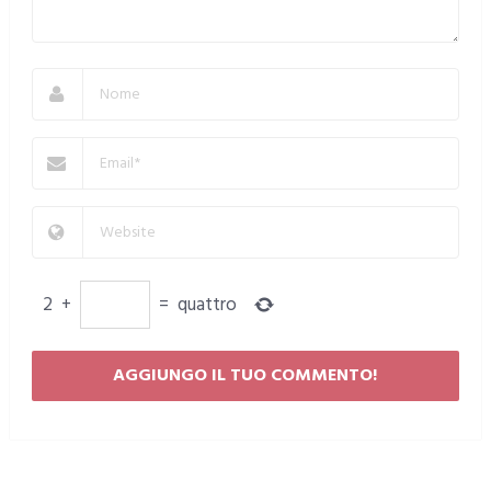
2
+
=
quattro