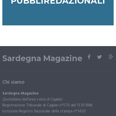
PUBBLIREDAZIONALI
Sardegna Magazine
Chi siamo
Sardegna Magazine
Quotidiano dell’area vasta di Cagliari
Registrazione Tribunale di Cagliari n°570 del 13.10.1986
Iscrizione Registro Nazionale della stampa n°3420