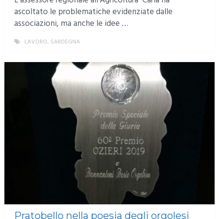
L’assessore regionale all’Agricoltura Caria ha
ascoltato le problematiche evidenziate dalle
associazioni, ma anche le idee …
LAVORO
,
SARDEGNA
MORE
Pratobello nella poesia degli orgolesi