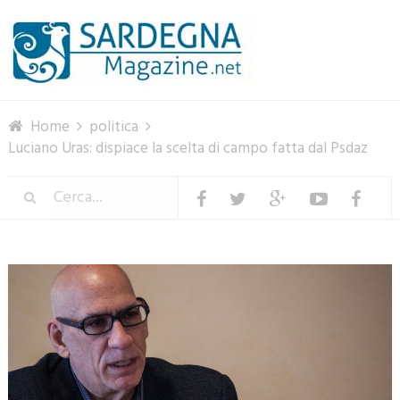
Menu
Home
politica
Luciano Uras: dispiace la scelta di campo fatta dal Psdaz