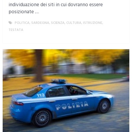
individuazione dei siti in cui dovranno essere
posizionate …
POLITICA
,
SARDEGNA
,
SCIENZA, CULTURA, ISTRUZIONE
,
TESTATA
MORE