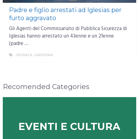
Padre e figlio arrestati ad Iglesias per
furto aggravato
Gli Agenti del Commissariato di Pubblica Sicurezza di
Iglesias hanno arrestato un 43enne e un 21enne
(padre …
CRONACA
,
SARDEGNA
MORE
Recomended Categories
EVENTI E CULTURA