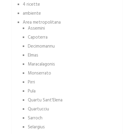
4 ricette
ambiente
Area metropolitana
Assemini
Capoterra
Decimomannu
Elmas
Maracalagonis
Monserrato
Pirri
Pula
Quartu Sant'Elena
Quartucciu
Sarroch
Selargius