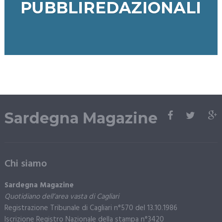
PUBBLIREDAZIONALI
Sardegna Magazine
Chi siamo
Sardegna Magazine
Quotidiano dell’area vasta di Cagliari
Registrazione Tribunale di Cagliari n°570 del 13.10.1986
Iscrizione Registro Nazionale della stampa n°3420