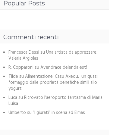
Popular Posts
Commenti recenti
Francesca Dessi
su
Una artista da apprezzare:
Valeria Argiolas
R. Copparoni
su
Avendrace delenda est!
Tilde
su
Alimentazione: Casu Axedu, un quasi
formaggio dalle proprietà benefiche simili allo
yogurt
Luca
su
Ritrovato l’aeroporto fantasma di Maria
Luisa
Umberto
su
“I giurati” in scena ad Elmas