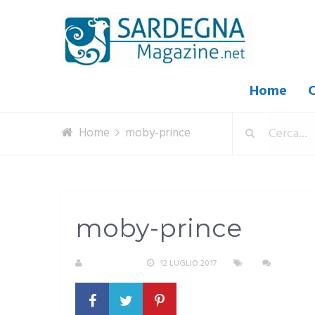
Home
C
Home
moby-prince
moby-prince
REDAZIONE
12 LUGLIO 2017
NESSUN 