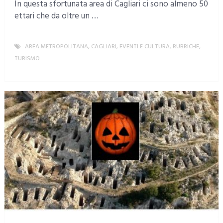
In questa sfortunata area di Cagliari ci sono almeno 50
ettari che da oltre un …
AREA METROPOLITANA
,
CAGLIARI
,
EVENTI E CULTURA
,
RUBRICHE
,
TURISMO
MORE