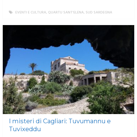
EVENTI E CULTURA
,
QUARTU SANT'ELENA
,
SUD SARDEGNA
MORE
I misteri di Cagliari: Tuvumannu e
Tuvixeddu