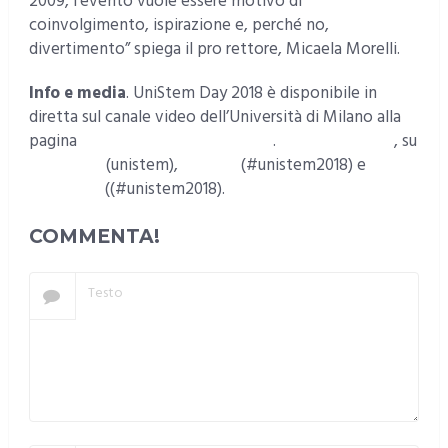
2009, l’evento vuole essere motivo di
coinvolgimento, ispirazione e, perché no,
divertimento” spiega il pro rettore, Micaela Morelli.
Info e media
. UniStem Day 2018 è disponibile in
diretta sul canale video dell’Università di Milano alla
pagina
www.portalevideo.unimi.it
.
www.unistem.it
, su
Facebook
(unistem),
Twitter
(#unistem2018) e
Instagram
((#unistem2018).
COMMENTA!