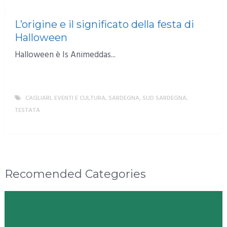
L’origine e il significato della festa di
Halloween
Halloween è Is Animeddas...
CAGLIARI
,
EVENTI E CULTURA
,
SARDEGNA
,
SUD SARDEGNA
,
TESTATA
MORE
Recomended Categories