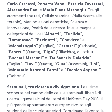
Carlo Carcassi, Roberta Vanni, Patrizia Zavattari,
Alessandra Pani
e
Maria Elena Marongiu.
Tra gli
argomenti trattati, Cellule staminali (dalla ricerca alle
terapie), Manipolazioni genetiche, Scienza e
innovazione, Realtà della ricerca. In aula magna le
delegazioni dei licei “
Alberti”, “Euclide”,
“Tommaseo”, “Pacinotti”, “Convitto”
e
“Michelangelo”
(Cagliari),
“Gramsci”
(Carbonia),
“Brotzu”
(Quartu),
“Piga”
(Villacidro), gli istituti
“Buccari-Marconi”
e
“De Sanctis-Deledda”
(Cagliari),
“Levi”
(Quartu),
“Giua”
(Assemini),
“Loi”,
“Minerario Asproni-Fermi”
e
“Tecnico Asproni”
(Carbonia).
Staminali, tra ricerca e divulgazione.
Le ultime
scoperte nel campo delle cellule staminali, libertà di
ricerca, : questi alcuni dei temi di UniStem Day 2018, il
più grande appuntamento europeo rivolto agli
studenti delle scuole superiori. Coordinano l’evento la