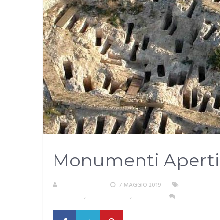
Monumenti Aperti 
R. COPPARONI
7 MAGGIO 2019
AREA METRO
ISTRUZIONE
,
SUD SARDEGNA
,
TURISMO
NESSUN COMM