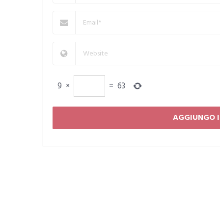
9
×
=
63