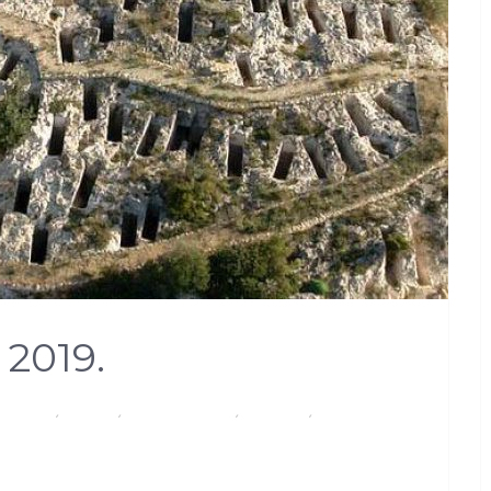
2019.
POLITANA
,
CAGLIARI
,
EVENTI E CULTURA
,
SARDEGNA
,
SCUOLA E
ENTO