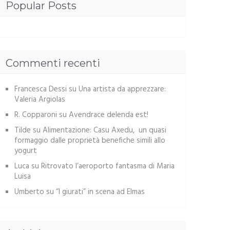
Popular Posts
Commenti recenti
Francesca Dessi
su
Una artista da apprezzare:
Valeria Argiolas
R. Copparoni
su
Avendrace delenda est!
Tilde
su
Alimentazione: Casu Axedu, un quasi
formaggio dalle proprietà benefiche simili allo
yogurt
Luca
su
Ritrovato l’aeroporto fantasma di Maria
Luisa
Umberto
su
“I giurati” in scena ad Elmas