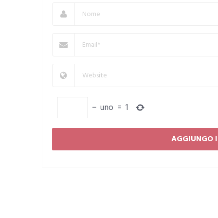
−
uno
=
1