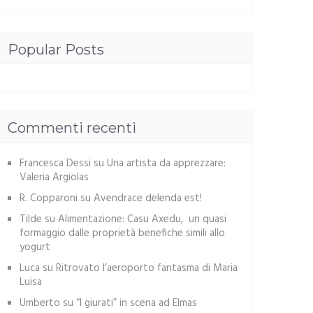
Popular Posts
Commenti recenti
Francesca Dessi
su
Una artista da apprezzare:
Valeria Argiolas
R. Copparoni
su
Avendrace delenda est!
Tilde
su
Alimentazione: Casu Axedu, un quasi
formaggio dalle proprietà benefiche simili allo
yogurt
Luca
su
Ritrovato l’aeroporto fantasma di Maria
Luisa
Umberto
su
“I giurati” in scena ad Elmas