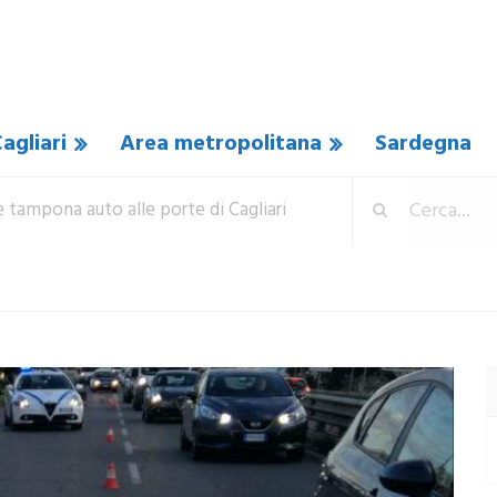
agliari
Area metropolitana
Sardegna
 tampona auto alle porte di Cagliari