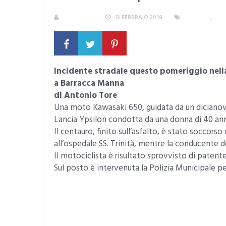
REDAZIONE
13 FEBBRAIO 2018
CAGLIARI
,
INCI
Incidente stradale questo pomeriggio nella S
a Barracca Manna
di Antonio Tore
Una moto Kawasaki 650, guidata da un diciano
Lancia Ypsilon condotta da una donna di 40 ann
Il centauro, finito sull’asfalto, è stato soccors
all’ospedale SS. Trinità, mentre la conducente de
Il motociclista è risultato sprovvisto di patent
Sul posto è intervenuta la Polizia Municipale per 