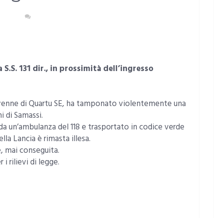
DENTI
NESSUN COMMENTO
.S. 131 dir., in prossimità dell’ingresso
venne di Quartu SE, ha tamponato violentemente una
i di Samassi.
o da un’ambulanza del 118 e trasportato in codice verde
lla Lancia è rimasta illesa.
e, mai conseguita.
i rilievi di legge.