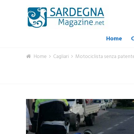
Home
C
Home
Cagliari
Motociclista senza patente