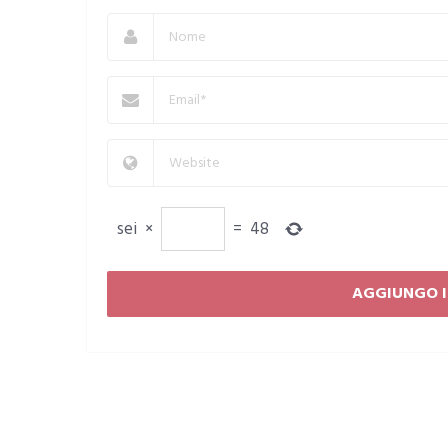
sei
×
=
48