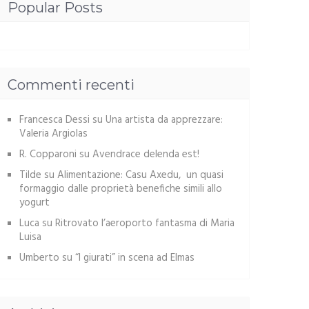
Popular Posts
Commenti recenti
Francesca Dessi
su
Una artista da apprezzare:
Valeria Argiolas
R. Copparoni
su
Avendrace delenda est!
Tilde
su
Alimentazione: Casu Axedu, un quasi
formaggio dalle proprietà benefiche simili allo
yogurt
Luca
su
Ritrovato l’aeroporto fantasma di Maria
Luisa
Umberto
su
“I giurati” in scena ad Elmas