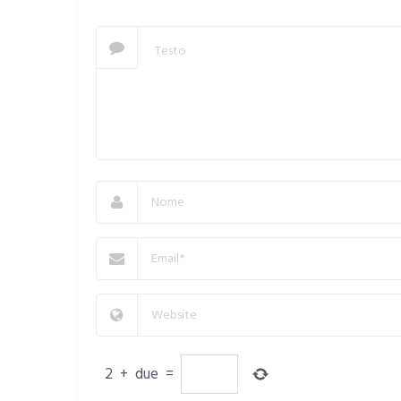
2
+
due
=