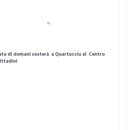
OPOLITANA
,
QUARTUCCIU
NESSUN COMMENTO
nata di domani sosterà a Quartucciu al Centro
ittadini