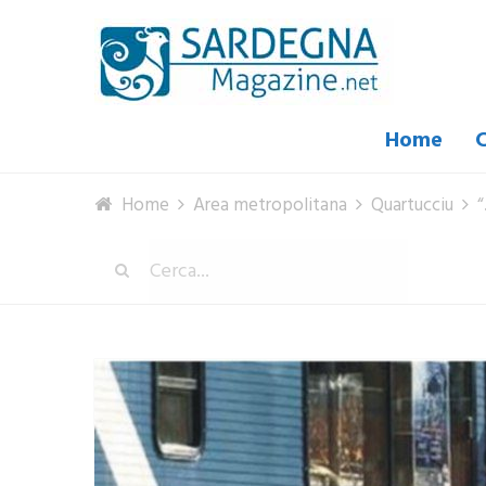
Home
C
Home
Area metropolitana
Quartucciu
“