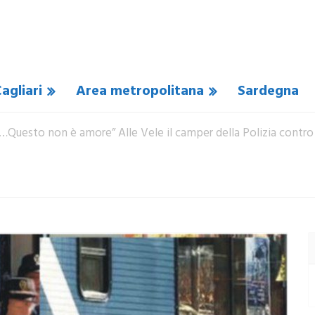
agliari
Area metropolitana
Sardegna
…Questo non è amore” Alle Vele il camper della Polizia contro