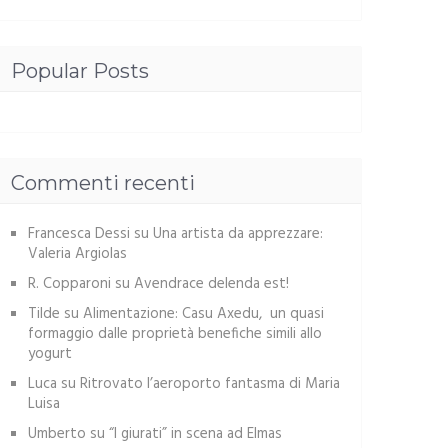
Popular Posts
Commenti recenti
Francesca Dessi
su
Una artista da apprezzare:
Valeria Argiolas
R. Copparoni
su
Avendrace delenda est!
Tilde
su
Alimentazione: Casu Axedu, un quasi
formaggio dalle proprietà benefiche simili allo
yogurt
Luca
su
Ritrovato l’aeroporto fantasma di Maria
Luisa
Umberto
su
“I giurati” in scena ad Elmas