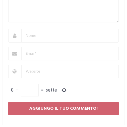
8
−
=
sette