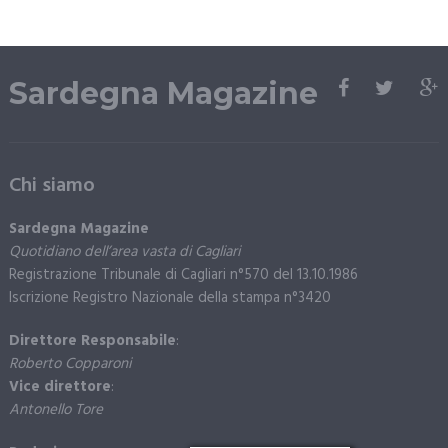
Sardegna Magazine
Chi siamo
Sardegna Magazine
Quotidiano dell’area vasta di Cagliari
Registrazione Tribunale di Cagliari n°570 del 13.10.1986
Iscrizione Registro Nazionale della stampa n°3420
Direttore Responsabile
:
Roberto Copparoni
Vice direttore
:
Antonello Tore