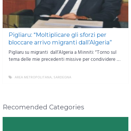
Pigliaru: “Moltiplicare gli sforzi per
bloccare arrivo migranti dall’Algeria”
Pigliaru su migranti dall’Algeria a Minniti: “Torno sul
tema delle mie precedenti missive per condividere …
AREA METROPOLITANA
,
SARDEGNA
MORE
Recomended Categories