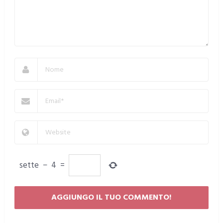
sette
−
4
=