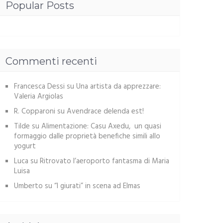
Popular Posts
Commenti recenti
Francesca Dessi
su
Una artista da apprezzare:
Valeria Argiolas
R. Copparoni
su
Avendrace delenda est!
Tilde
su
Alimentazione: Casu Axedu, un quasi
formaggio dalle proprietà benefiche simili allo
yogurt
Luca
su
Ritrovato l’aeroporto fantasma di Maria
Luisa
Umberto
su
“I giurati” in scena ad Elmas