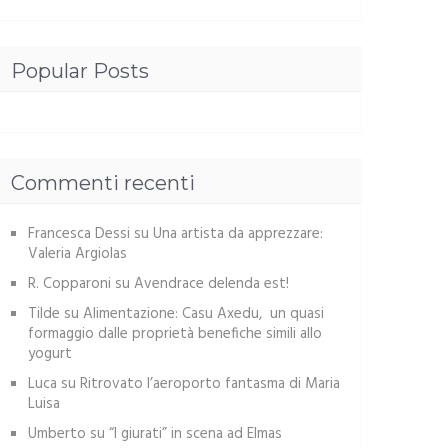
Popular Posts
Commenti recenti
Francesca Dessi
su
Una artista da apprezzare:
Valeria Argiolas
R. Copparoni
su
Avendrace delenda est!
Tilde
su
Alimentazione: Casu Axedu, un quasi
formaggio dalle proprietà benefiche simili allo
yogurt
Luca
su
Ritrovato l’aeroporto fantasma di Maria
Luisa
Umberto
su
“I giurati” in scena ad Elmas