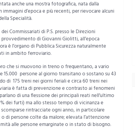
ntata anche una mostra fotografica, nata dalla
on immagini d’epoca e più recenti, per rievocare alcuni
della Specialità.
e dei Commissariati di P.S. presso le Direzioni
 provvedimento di Giovanni Giolitti, all’epoca
allora è l’organo di Pubblica Sicurezza naturalmente
ti in ambito ferroviario.
oloro che si muovono in treno o frequentano, a vario
tre 15.000 persone al giorno transitano o sostano su 43
o di 175 treni nei giorni feriali e circa 60 treni nei
roviaria è fatta di prevenzione e contrasto ai fenomeni
 parlano di una flessione dei principali reati nell’ultimo
67% dei furti) ma allo stesso tempo di vicinanza e
e scomparse rintracciate ogni anno, in particolare
idi o di persone colte da malore; elevata l’attenzione
imità alle persone emarginate o in stato di bisogno.