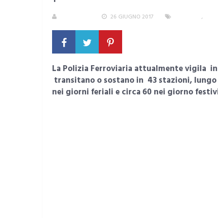
REDAZIONE
26 GIUGNO 2017
CRONACA
,
SAR
La Polizia Ferroviaria attualmente vigila 
transitano o sostano in 43 stazioni, lungo 
nei giorni feriali e circa 60 nei giorno festiv