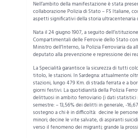
Nell’ambito della manifestazione è stata prese
collaborazione Polizia di Stato – FS Italiane, c
aspetti significativi della storia ultracentenaria 
Nata il 24 giugno 1907, a seguito dell’istituzion
Compartimentali delle Ferrovie dello Stato con
Ministro dell’Interno, la Polizia Ferroviaria da 
deputato alla prevenzione e repressione dei rea
La Specialità garantisce la sicurezza di tutti c
titolo, le stazioni. In Sardegna: attualmente ol
stazioni, lungo 479 Km. di strada ferrata e a bord
giorni festivi. La quotidianità della Polizia Fer
delittuosi in ambito ferroviario (i dati statistici
semestre: – 13,56% dei delitti in generale, -16,
sostegno a chi è in difficoltà: decine le person
minori; decine le vite salvate, di aspiranti suic
verso il fenomeno dei migranti; grande la pross