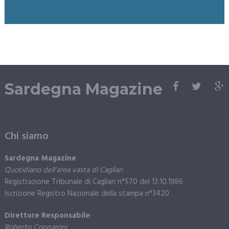
Sardegna Magazine
Chi siamo
Sardegna Magazine
Quotidiano dell’area vasta di Cagliari
Registrazione Tribunale di Cagliari n°570 del 13.10.1986
Iscrizione Registro Nazionale della stampa n°3420
Direttore Responsabile
:
Roberto Copparoni