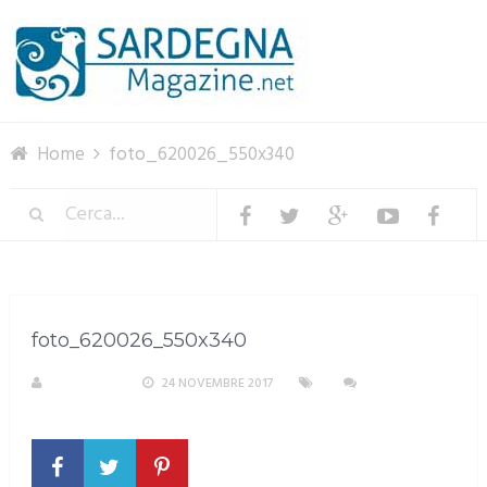
Menu
Home
foto_620026_550x340
foto_620026_550x340
REDAZIONE
24 NOVEMBRE 2017
NESSUN
COMMENTO