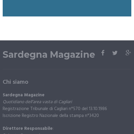
Sardegna Magazine
Chi siamo
Sardegna Magazine
Quotidiano dell’area vasta di Cagliari
Registrazione Tribunale di Cagliari n°570 del 13.10.1986
Iscrizione Registro Nazionale della stampa n°3420
Direttore Responsabile
: