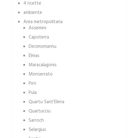
4 ricette
ambiente
Area metropolitana
Assemini
Capoterra
Decimomannu
Elmas
Maracalagonis
Monserrato
Pirri
Pula
Quartu Sant'Elena
Quartucciu
Sarroch
Selargius