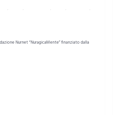
ITANA
,
CRONACA
,
EVENTI E CULTURA
,
SARROCH
,
TERZO SETTORE
,
ondazione Nurnet “NuragicaMente” finanziato dalla