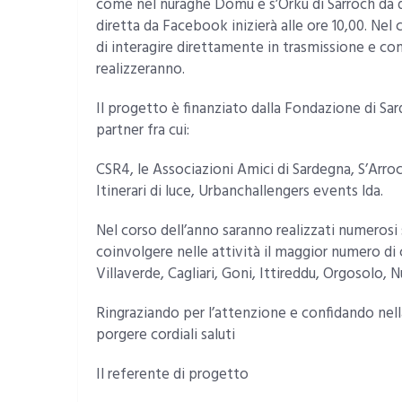
come nel nuraghe Domu e s’Orku di Sarroch da do
diretta da Facebook inizierà alle ore 10,00. Nel c
di interagire direttamente in trasmissione e contr
realizzeranno.
Il progetto è finanziato dalla Fondazione di Sar
partner fra cui:
CSR4, le Associazioni Amici di Sardegna, S’Ar
Itinerari di luce, Urbanchallengers events lda.
Nel corso dell’anno saranno realizzati numerosi s
coinvolgere nelle attività il maggior numero di 
Villaverde, Cagliari, Goni, Ittireddu, Orgosolo, 
Ringraziando per l’attenzione e confidando nell
porgere cordiali saluti
Il referente di progetto