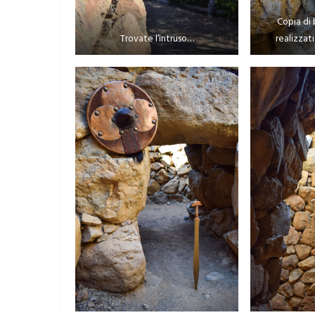
Copia di 
Trovate l’intruso…
realizzat