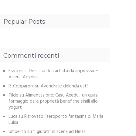
Popular Posts
Commenti recenti
Francesca Dessi
su
Una artista da apprezzare:
Valeria Argiolas
R. Copparoni
su
Avendrace delenda est!
Tilde
su
Alimentazione: Casu Axedu, un quasi
formaggio dalle proprietà benefiche simili allo
yogurt
Luca
su
Ritrovato l’aeroporto fantasma di Maria
Luisa
Umberto
su
“I giurati” in scena ad Elmas