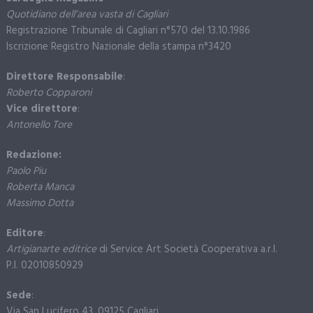
Quotidiano dell’area vasta di Cagliari
Registrazione Tribunale di Cagliari n°570 del 13.10.1986
Iscrizione Registro Nazionale della stampa n°3420
Direttore Responsabile
:
Roberto Copparoni
Vice direttore
:
Antonello Tore
Redazione:
Paolo Piu
Roberta Manca
Massimo Dotta
Editore
:
Artigianarte editrice
di Service Art Società Cooperativa a.r.l.
P.I. 02010850929
Sede
:
Via San Lucifero 43, 09125 Cagliari