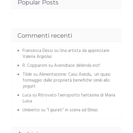
Popular Posts
Commenti recenti
Francesca Dessi
su
Una artista da apprezzare:
Valeria Argiolas
R. Copparoni
su
Avendrace delenda est!
Tilde
su
Alimentazione: Casu Axedu, un quasi
formaggio dalle proprietà benefiche simili allo
yogurt
Luca
su
Ritrovato l’aeroporto fantasma di Maria
Luisa
Umberto
su
“I giurati” in scena ad Elmas