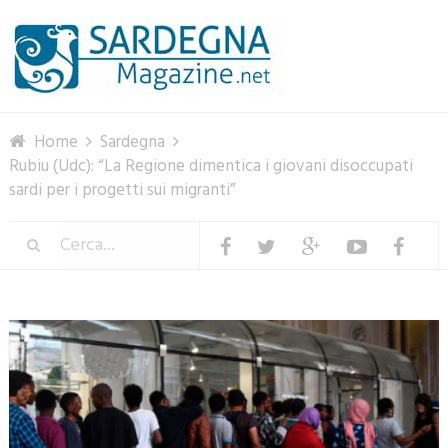
Menu
Home
Sardegna
Rubiu (Udc): “La Regione dimentica i giovani disoccupati
sardi per i progetti sui migranti”