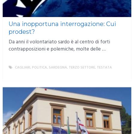
Una inopportuna interrogazione: Cui
prodest?
Da anni il volontariato sardo è al centro di forti
contrapposizioni e polemiche, molte delle …
CAGLIARI
,
POLITICA
,
SARDEGNA
,
TERZO SETTORE
,
TESTATA
MORE