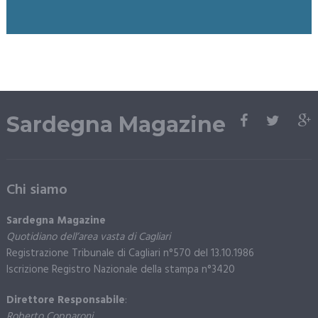
Sardegna Magazine
Chi siamo
Sardegna Magazine
Quotidiano dell’area vasta di Cagliari
Registrazione Tribunale di Cagliari n°570 del 13.10.1986
Iscrizione Registro Nazionale della stampa n°3420
Direttore Responsabile
:
Roberto Copparoni