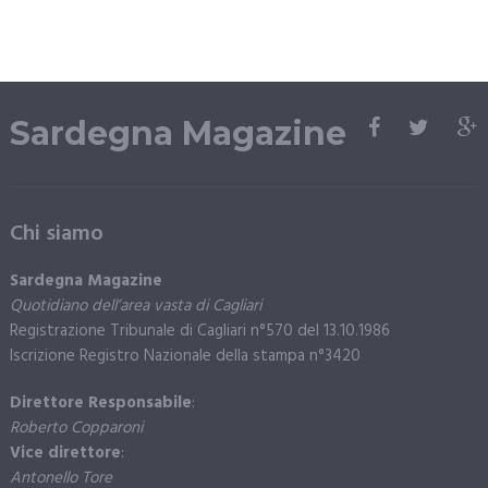
Sardegna Magazine
Chi siamo
Sardegna Magazine
Quotidiano dell’area vasta di Cagliari
Registrazione Tribunale di Cagliari n°570 del 13.10.1986
Iscrizione Registro Nazionale della stampa n°3420
Direttore Responsabile
:
Roberto Copparoni
Vice direttore
:
Antonello Tore