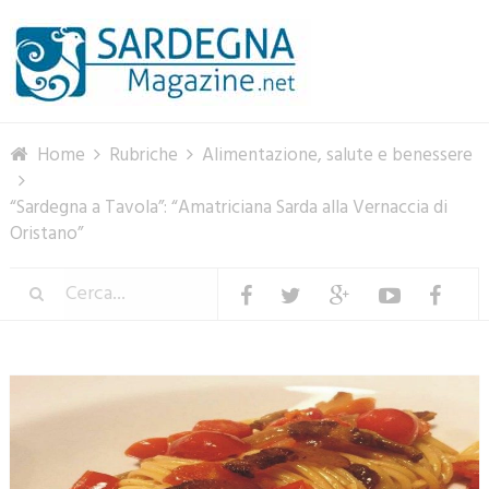
Menu
Home
Rubriche
Alimentazione, salute e benessere
“Sardegna a Tavola”: “Amatriciana Sarda alla Vernaccia di
Oristano”