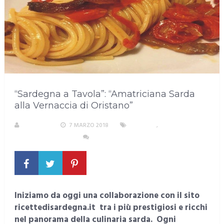
“Sardegna a Tavola”: “Amatriciana Sarda
alla Vernaccia di Oristano”
S. ATZENI
7 MARZO 2018
4 RICETTE
,
ALIMENTAZIONE,
SALUTE E BENESSERE
NESSUN COMMENTO
Iniziamo da oggi una collaborazione con il sito
ricettedisardegna.it tra i più prestigiosi e ricchi
nel panorama della culinaria sarda. Ogni