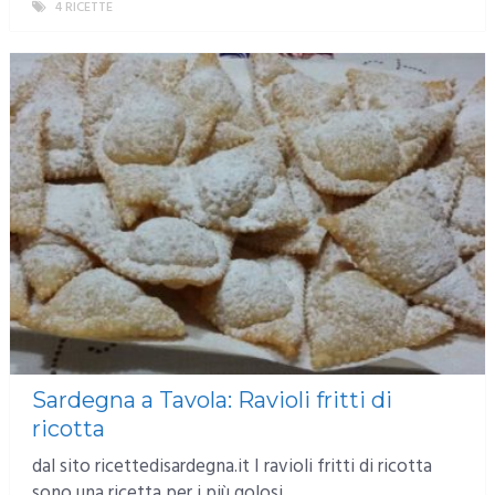
4 RICETTE
MORE
Sardegna a Tavola: Ravioli fritti di
ricotta
dal sito ricettedisardegna.it I ravioli fritti di ricotta
sono una ricetta per i più golosi. …