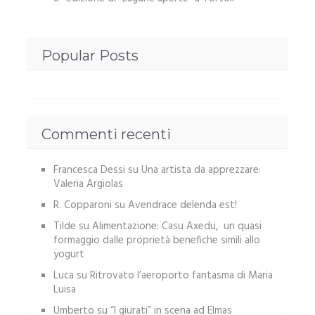
Popular Posts
Commenti recenti
Francesca Dessi
su
Una artista da apprezzare:
Valeria Argiolas
R. Copparoni
su
Avendrace delenda est!
Tilde
su
Alimentazione: Casu Axedu, un quasi
formaggio dalle proprietà benefiche simili allo
yogurt
Luca
su
Ritrovato l’aeroporto fantasma di Maria
Luisa
Umberto
su
“I giurati” in scena ad Elmas