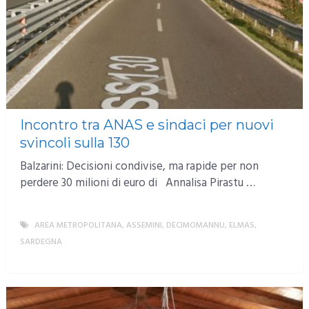
Incontro tra ANAS e sindaci per nuovi
svincoli sulla 130
Balzarini: Decisioni condivise, ma rapide per non
perdere 30 milioni di euro di Annalisa Pirastu …
AREA METROPOLITANA
,
ASSEMINI
,
DECIMOMANNU
,
ELMAS
,
SARDEGNA
MORE