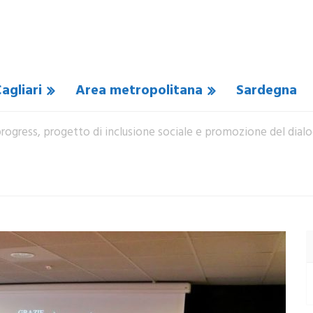
agliari
Area metropolitana
Sardegna
rogress, progetto di inclusione sociale e promozione del dialo