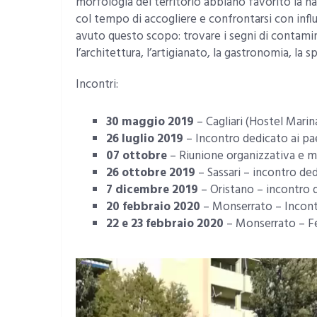
morfologia del territorio abbiano favorito la na
col tempo di accogliere e confrontarsi con influ
avuto questo scopo: trovare i segni di contamina
l’architettura, l’artigianato, la gastronomia, la spi
Incontri:
30 maggio 2019
– Cagliari (Hostel Marin
26 luglio 2019
– Incontro dedicato ai pa
07 ottobre
– Riunione organizzativa e mo
26 ottobre 2019
– Sassari – incontro ded
7 dicembre 2019
– Oristano – incontro d
20 febbraio 2020
– Monserrato – Incontr
22 e 23 febbraio 2020
– Monserrato – Fe