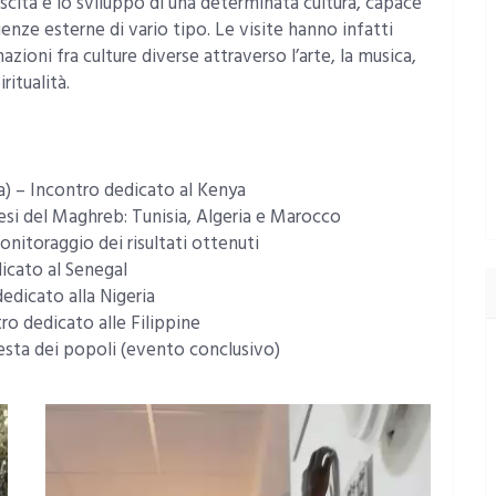
scita e lo sviluppo di una determinata cultura, capace
enze esterne di vario tipo. Le visite hanno infatti
zioni fra culture diverse attraverso l’arte, la musica,
ritualità.
a) – Incontro dedicato al Kenya
esi del Maghreb: Tunisia, Algeria e Marocco
nitoraggio dei risultati ottenuti
icato al Senegal
edicato alla Nigeria
o dedicato alle Filippine
sta dei popoli (evento conclusivo)