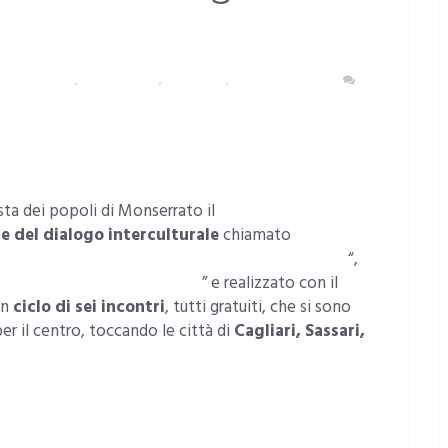
TI E CULTURA
,
MONSERRATO
,
SARDEGNA
,
TERZO SETTORE
sta dei popoli di Monserrato il
e del dialogo interculturale
chiamato
ronto fra antiche, attuali e diverse culture
“,
operazione internazionale
” e realizzato con il
Un
ciclo di sei incontri
, tutti gratuiti, che si sono
er il centro, toccando le città di
Cagliari, Sassari,