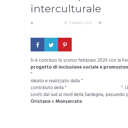
interculturale
R. COPPARONI
1 MARZO 2020
CAGLIARI
,
EVEN
NESSUN COMMENTO
Si è concluso lo scorso febbraio 2020 con la Fe
progetto di inclusione sociale e promozion
“
Sardinprogress: Conoscenza, dialogo e conf
ideato e realizzato dalla “
Rete Sarda della Co
contributo della “
Fondazione di Sardegna
“. 
svolti dal sud al nord della Sardegna, passando p
Oristano
e
Monserrato
.