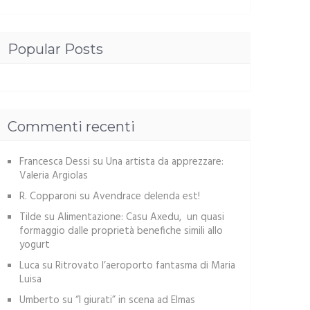
Popular Posts
Commenti recenti
Francesca Dessi
su
Una artista da apprezzare:
Valeria Argiolas
R. Copparoni
su
Avendrace delenda est!
Tilde
su
Alimentazione: Casu Axedu, un quasi
formaggio dalle proprietà benefiche simili allo
yogurt
Luca
su
Ritrovato l’aeroporto fantasma di Maria
Luisa
Umberto
su
“I giurati” in scena ad Elmas