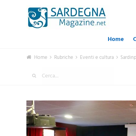
Home
C
Home
Rubriche
Eventi e cultura
Sardinp