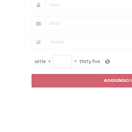
sette
×
=
thirty five