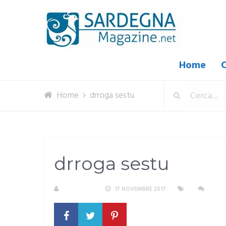
Home
C
Home
drroga sestu
drroga sestu
REDAZIONE
17 NOVEMBRE 2017
NESS