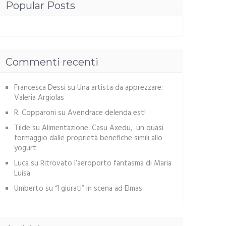
Popular Posts
Commenti recenti
Francesca Dessi
su
Una artista da apprezzare:
Valeria Argiolas
R. Copparoni
su
Avendrace delenda est!
Tilde
su
Alimentazione: Casu Axedu, un quasi
formaggio dalle proprietà benefiche simili allo
yogurt
Luca
su
Ritrovato l’aeroporto fantasma di Maria
Luisa
Umberto
su
“I giurati” in scena ad Elmas