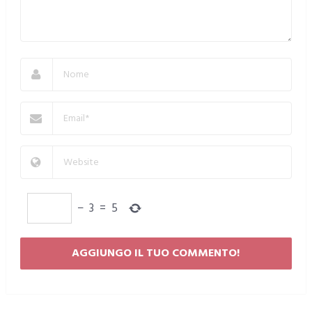
−
3
=
5