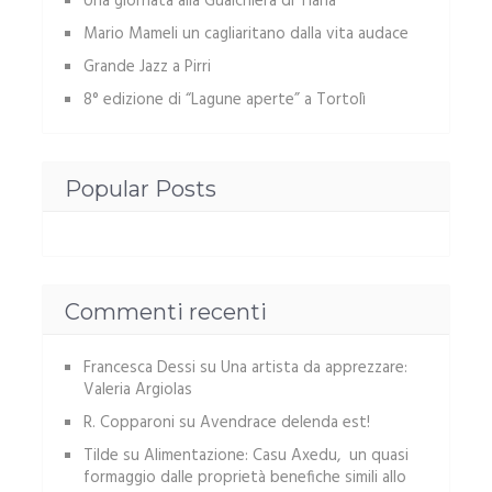
Una giornata alla Gualchiera di Tiana
Mario Mameli un cagliaritano dalla vita audace
Grande Jazz a Pirri
8° edizione di “Lagune aperte” a Tortolì
Popular Posts
Commenti recenti
Francesca Dessi
su
Una artista da apprezzare:
Valeria Argiolas
R. Copparoni
su
Avendrace delenda est!
Tilde
su
Alimentazione: Casu Axedu, un quasi
formaggio dalle proprietà benefiche simili allo