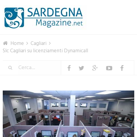
Menu
Home
Cagliari
Slc Cagliari su licenziamenti Dynamicall