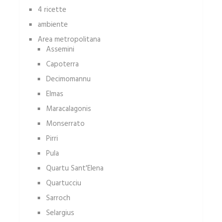
4 ricette
ambiente
Area metropolitana
Assemini
Capoterra
Decimomannu
Elmas
Maracalagonis
Monserrato
Pirri
Pula
Quartu Sant'Elena
Quartucciu
Sarroch
Selargius