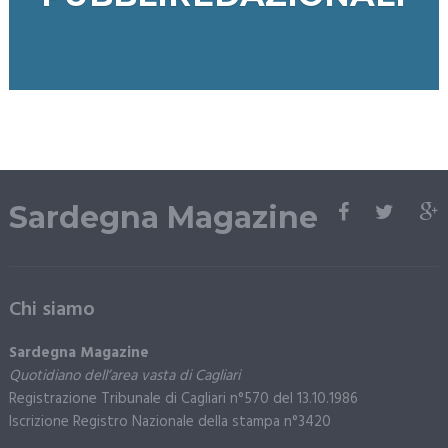
Sardegna Magazine
Chi siamo
Sardegna Magazine
Quotidiano dell’area vasta di Cagliari
Registrazione Tribunale di Cagliari n°570 del 13.10.1986
Iscrizione Registro Nazionale della stampa n°3420